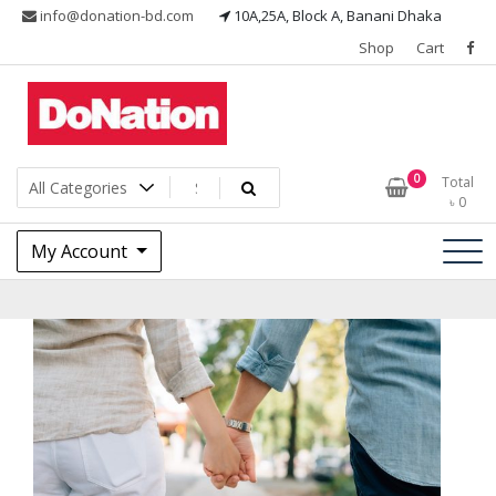
Skip
info@donation-bd.com
10A,25A, Block A, Banani Dhaka
to
Shop
Cart
content
I LOVE MY NATION
DoNationbd
0
Total
৳
0
My Account