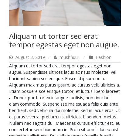
Aliquam ut tortor sed erat
tempor egestas eget non augue.
August 3, 2019
mushfiqur
Fashion
Aliquam ut tortor sed erat tempor egestas eget non
augue. Suspendisse ultrices lacus ac risus molestie, vel
tincidunt sapien scelerisque. Fusce id ipsum odio.
Aliquam maximus purus ipsum, ac cursus velit ultricies a.
Etiam posuere scelerisque tortor, et luctus libero laoreet
a. Donec porttitor ex id augue facilisis, non tincidunt
diam commodo. Suspendisse malesuada felis quis ante
hendrerit, sed vehicula dui molestie. Sed in lacus eros. Ut
et purus viverra, pretium nisl ultricies, bibendum metus.
Nullam nec sagittis dui. Maecenas cursus efficitur est, eu
consectetur sem bibendum in. Proin sit amet dui eu nisl
molestie sollicitudin. Duis ullamcorper fringilla fringilla.